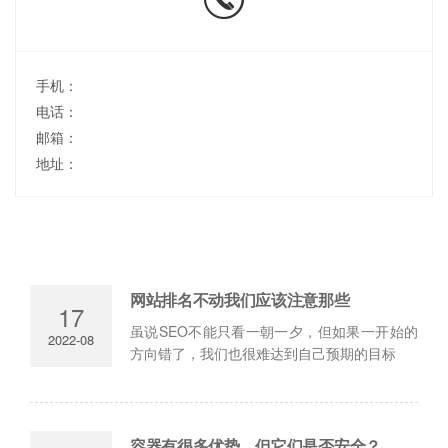
手机：
电话：
邮箱：
地址：
网站排名不动我们应该注意那些
17
虽说SEO不能只看一朝一夕，但如果一开始的
2022-08
方向错了，我们也很难达到自己预期的目标
容器有很多优势，但它们是否安全？