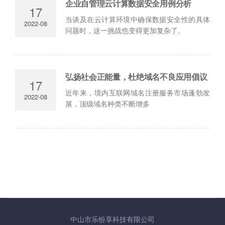
企业自管理云计算数据安全用例分析
17
当谈及在云计算环境中确保数据安全性的具体
2022-08
问题时，这一挑战也变得更加复杂了。
弘扬社会正能量，杜绝域名不良应用倡议
17
近年来，境内互联网域名注册服务市场蓬勃发
2022-08
展，顶级域名种类不断增多
中山市乐纷享科技有限公司