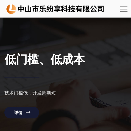
低门槛、低成本
技术门槛低，开发周期短
详情