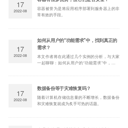
17
容器被誉为是将应用程序部署到服务器上的非
2022-08
常有效的手段。
如何从用户的“功能需求”中，找到真正的
17
需求？
2022-08
本文作者将在此通过几个实例的分析，与大家
一起聊聊：如何从用户的“功能需求”中，找到
真正的需求？
数据备份等于灾难恢复吗？
17
随着计算机存储信息量的不断增长，数据备份
2022-08
和灾难恢复就成为炙手可热的话题。